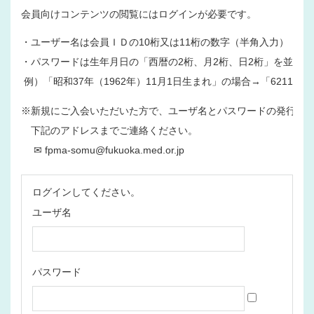
会員向けコンテンツの閲覧にはログインが必要です。
・ユーザー名は会員ＩＤの10桁又は11桁の数字（半角入力）
・パスワードは生年月日の「西暦の2桁、月2桁、日2桁」を並べた
 例）「昭和37年（1962年）11月1日生まれ」の場合→「621101」
※新規にご入会いただいた方で、ユーザ名とパスワードの発行を
　下記のアドレスまでご連絡ください。
 　✉ fpma-somu@fukuoka.med.or.jp
ログインしてください。
ユーザ名
パスワード