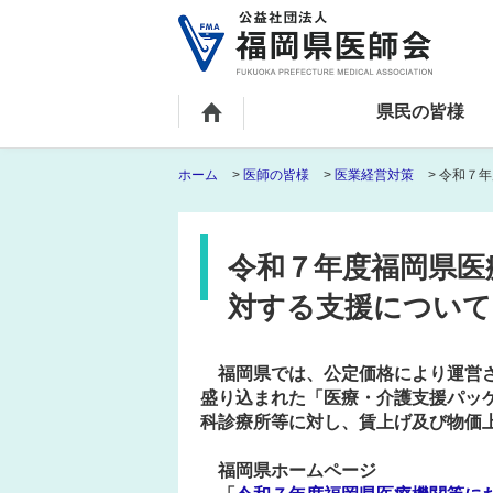
県民の皆様
ホーム
>
医師の皆様
>
医業経営対策
> 令和７
令和７年度福岡県医
対する支援について
福岡県では、公定価格により運営
盛り込まれた「医療・介護支援パッ
科診療所等に対し、賃上げ及び物価
福岡県ホームページ