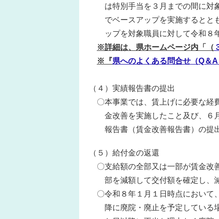
は特別手当を３月までの間に対象
でベースアップを実施するととも
ップを対象職員に対して令和８年
※詳細は、県ホームページ内「（
※『
県へのよくある問合せ（Q＆A
（４）実績報告書の提出
〇本事業では、賃上げに必要な経費
金改善を実施したこと及び、６月
報告書（賃金改善報告書）の提出
（５）給付金の返還
〇支給額の全部又は一部が賃金改善
部を減額して交付額を確定し、減
〇令和８年１月１日時点において、
降に廃院・廃止を予定している場