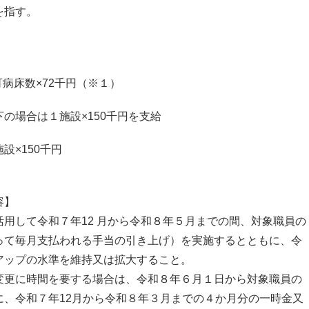
指す。
病床数×72千円（※１）
場合は１施設×150千円を支給
×150千円
容】
用して令和７年12 月から令和８年５月までの間、対象職員の
て毎月支払われる手当の引き上げ）を実施するとともに、令
ップの水準を維持又は拡大すること。
更に時間を要する場合は、令和８年６月１日から対象職員の
令和７年12月から令和８年３月までの４か月分の一時金又