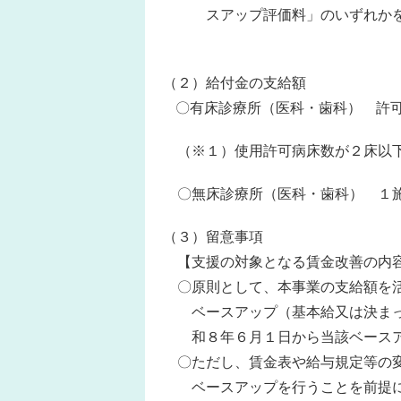
スアップ評価料」のいずれかを
（２）給付金の支給額
〇有床診療所（医科・歯科） 許可
（※１）使用許可病床数が２床以下の
〇無床診療所（医科・歯科） １施設
（３）留意事項
【支援の対象となる賃金改善の内
〇原則として、本事業の支給額を活
ベースアップ（基本給又は決まっ
和８年６月１日から当該ベースア
〇ただし、賃金表や給与規定等の変
ベースアップを行うことを前提に、