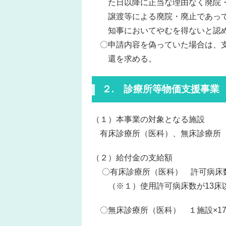
た日以降に正当な理由なく廃院・
譲渡等による廃院・廃止であって
知事においてやむを得ないと認め
〇申請内容を偽っていた場合は、支
還を求める。
２. 診療所等物価支援事業
（１）本事業の対象となる施設
有床診療所（医科）、無床診療所
（２）給付金の支給額
〇有床診療所（医科） 許可病床数
（※１）使用許可病床数が13床以
〇無床診療所（医科） １施設×17