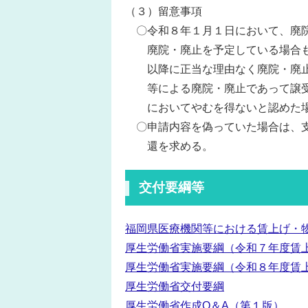
（３）留意事項
〇令和８年１月１日において、廃院
廃院・廃止を予定している場合も
以降に正当な理由なく廃院・廃止
等による廃院・廃止であって譲受
においてやむを得ないと認めた場
〇申請内容を偽っていた場合は、支
還を求める。
交付要綱等
福岡県医療機関等における賃上げ・
厚生労働省実施要綱（令和７年度賃
厚生労働省実施要綱（令和８年度賃
厚生労働省交付要綱
厚生労働省作成Q＆A（第１版）