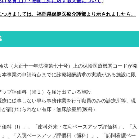
おける賃上げ・物価上昇に対する支援について
」
につきましては、福岡県保健医療介護部より示されましたら、
業
険法（大正十一年法律第七十号）上の保険医療機関コードが発
ら本事業の申請時点までに診療報酬請求の実績がある施設に限
ップ評価料（※１）を届け出ている施設
療に従事しない専ら事務作業を行う職員のみの診療所等、現
届け出られない有床・無床診療所(医科）
評価料（I）」、「歯科外来・在宅ベースアップ評価料」、「入
、「入院ベースアップ評価料（歯科）」、「訪問看護ベー