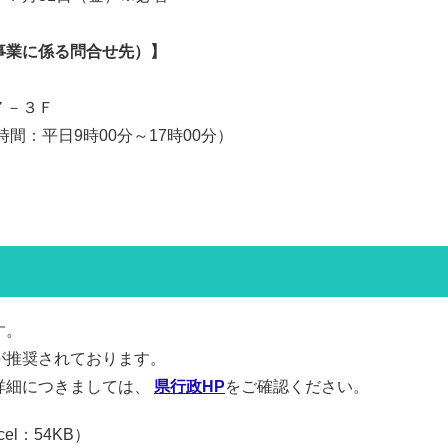
事業に係る問合せ先）】
７－３Ｆ
付時間：平日9時00分～17時00分）
す。
が推奨されております。
詳細につきましては、
県行政HP
をご確認ください。
cel：54KB）