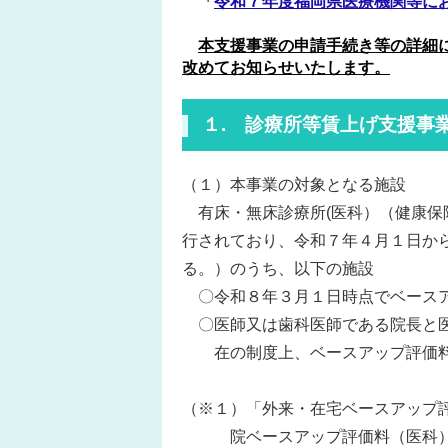
「
令和７年度福岡県医療機関等に
本支援事業の申請手続き等の詳細
改めてお知らせいたします。
１. 診療所等賃上げ支援事
（１）本事業の対象となる施設
有床・無床診療所(医科）（健康保
行されており、令和７年４月１日か
る。）のうち、以下の施設
〇令和８年３月１日時点でベースア
〇医師又は歯科医師である院長と医
在の制度上、ベースアップ評価料が
（※１）「外来・在宅ベースアップ
院ベースアップ評価料（医科）」