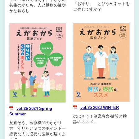
「お守り」 とびうめネットを
共生のかたち。人と動物の健や
ご存じですか？
かな暮らし
vol.25 2023 WINTER
vol.26 2024 Spring
Summer
のばそう！健康寿命-健診と検
診のススメ-
見直そう、医療機関のかかり
方 守りたい３つのポイントー
必要な人に必要な医療が届くよ