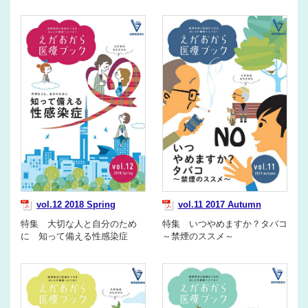
vol.12 2018 Spring
vol.11 2017 Autumn
特集 大切な人と自分のため
特集 いつやめますか？タバコ
に 知って備える性感染症
～禁煙のススメ～