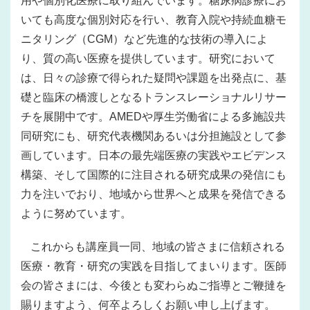
用や個別化医療に取り組んでいます。糖尿病診療にお
いても高度な個別対応を行い、教育入院や持続血糖モ
ニタリング（CGM）など先進的な技術の導入によ
り、質の高い医療を提供しています。研究において
は、日々の診療で得られた疑問や課題を出発点に、基
礎と臨床の橋渡しとなるトランスレーショナルリサー
チを展開中です。AMEDや厚生労働省による多施設共
同研究にも、研究代表機関あるいは分担施設として参
画しています。日本の最先端医療の実践やエビデンス
構築、そして国際的に注目される研究成果の発信にも
力を注いでおり、地域から世界へと成果を発信できる
ように努めています。
これからも講座員一同、地域の皆さまに信頼される
医療・教育・研究の実践を目指してまいります。医師
会の皆さまには、今後とも変わらぬご指導とご鞭撻を
賜りますよう、何卒よろしくお願い申し上げます。