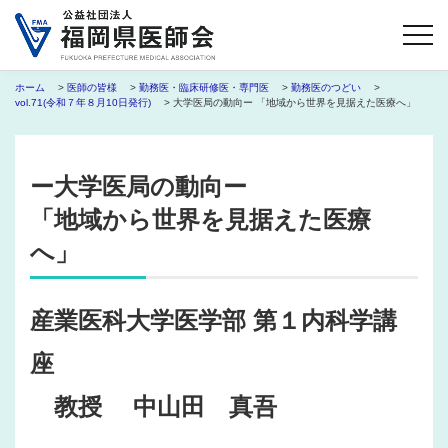
ホーム
>
医師の皆様
>
勤務医・臨床研修医・専門医
>
勤務医のつどい
>
vol.71(令和７年８月10日発行)
> 大学医局の動向ー 「地域から世界を見据えた医療へ」
ー大学医局の動向ー
「地域から世界を見据えた医療
へ」
産業医科大学医学部 第１内科学講
座
教授 中山田 真吾