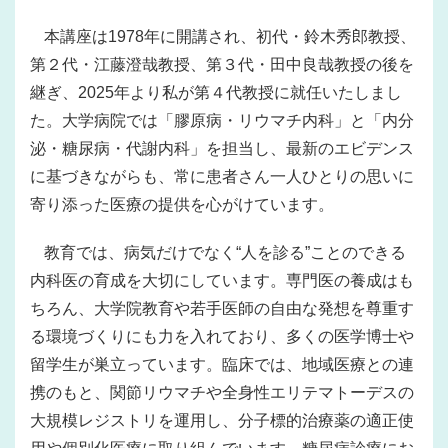
本講座は1978年に開講され、初代・鈴木秀郎教授、
第２代・江藤澄哉教授、第３代・田中良哉教授の後を
継ぎ、2025年より私が第４代教授に就任いたしまし
た。大学病院では「膠原病・リウマチ内科」と「内分
泌・糖尿病・代謝内科」を担当し、最新のエビデンス
に基づきながらも、常に患者さん一人ひとりの思いに
寄り添った医療の提供を心がけています。
教育では、病気だけでなく“人を診る”ことのできる
内科医の育成を大切にしています。専門医の養成はも
ちろん、大学院教育や若手医師の自由な発想を尊重す
る環境づくりにも力を入れており、多くの医学博士や
留学生が巣立っています。臨床では、地域医療との連
携のもと、関節リウマチや全身性エリテマトーデスの
大規模レジストリを運用し、分子標的治療薬の適正使