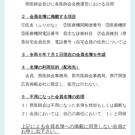
　県医師会並びに各医師会会務運営における活用
２．会員名簿に掲載する項目
①氏名（ふりがな）　②医療機関郵便番号　③医療機関住所
⑤医療機関電話番号　⑥主な診療科目　⑦会員種別（県医・
⑧自宅会員住所、電話番号（自宅会員の住所については、希
３．令和６年７月１日現在の会員名簿を作成
４．名簿の利用目的（配布先）
　会員、県医師会事務局、郡市医師会事務局、県庁関係部署
広告掲載会社に限定し、販売は行わない。
５．不用になった会員名簿の処理
１）県医師会は不用になった名簿を焼却もしくは裁断などの
２）会員においては、自己の責任において、１）と同様に処
上記による会員名簿への掲載に同意しない会員の方
お申し出下さい。