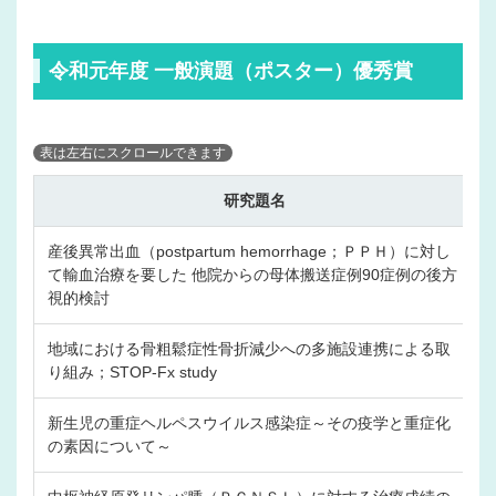
令和元年度 一般演題（ポスター）優秀賞
研究題名
産後異常出血（postpartum hemorrhage；ＰＰＨ）に対し
て輸血治療を要した 他院からの母体搬送症例90症例の後方
視的検討
地域における骨粗鬆症性骨折減少への多施設連携による取
り組み；STOP-Fx study
新生児の重症ヘルペスウイルス感染症～その疫学と重症化
の素因について～