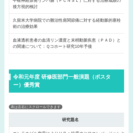
中枢神経原発リンパ腫（ＰＣＮＳＬ）に対する治療成績の
後方視的検討
久留米大学病院での難治性肩関節痛に対する経動脈的塞栓
術の治療効果
血液透析患者の血清リン濃度と末梢動脈疾患（ＰＡＤ）と
の関連について：Ｑコホート研究10年予後
令和元年度 研修医部門一般演題（ポスタ
ー）優秀賞
研究題名