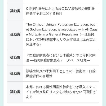
C型慢性肝炎における経口DAA療法後の短期肝
奨励賞
癌発症予測に関する検討
The 24-hour Urinary Potassium Excretion, but n
ot Sodium Excretion, is associated with All-Caus
奨励賞
e Mortality in a General Population（一般住民
において24時間尿中カリウム排泄量は全死亡と
関連する）
２型糖尿病患者における体重減少率と骨折の関
奨励賞
連 ―福岡県糖尿病患者データベース研究―
誤嚥性肺炎の予測因子としての口腔衛生・口腔
奨励賞
機能評価の有用性
本邦における慢性閉塞性肺疾患では吸入ステロ
奨励賞
イドが肺炎発症リスクを増加させない 可能性が
ある