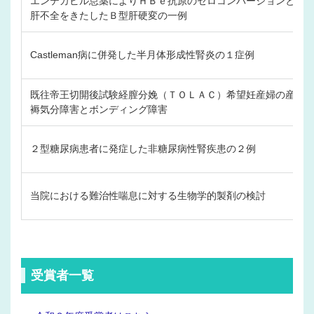
エンテカビル怠薬によりＨＢｅ抗原のセロコンバージョンと
肝不全をきたしたＢ型肝硬変の一例
Castleman病に併発した半月体形成性腎炎の１症例
既往帝王切開後試験経膣分娩（ＴＯＬＡＣ）希望妊産婦の産
褥気分障害とボンディング障害
２型糖尿病患者に発症した非糖尿病性腎疾患の２例
当院における難治性喘息に対する生物学的製剤の検討
受賞者一覧